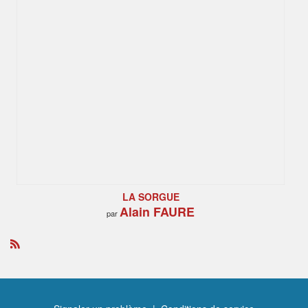
LA SORGUE
Alain FAURE
par
R
S
S