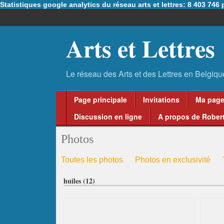
Statistiques google analytics du réseau arts et lettres: 8 403 74
Arts et Lettres
Page principale
Invitations
Ma pag
Discussion en ligne
A propos de Robert
Photos
Toutes les photos
Photos en exclusivité
huiles (12)