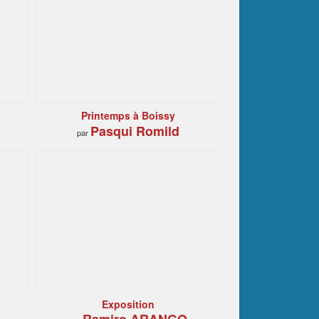
Printemps à Boissy
Pasqui Romild
par
Exposition