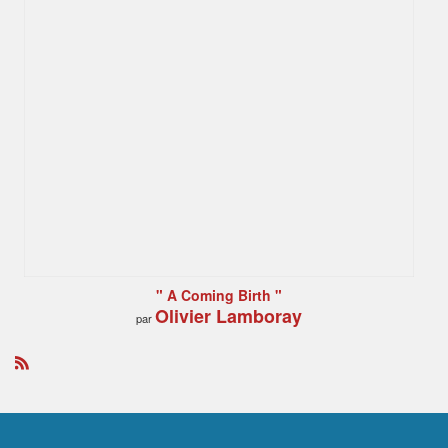
" A Coming Birth "
Olivier Lamboray
par
R
S
S