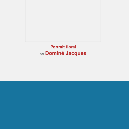
Portrait floral
Dominé Jacques
par