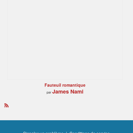
Fauteuil romantique
James Nami
par
R
S
S