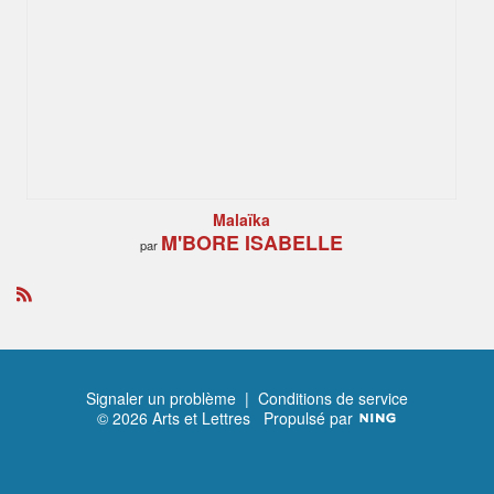
Malaïka
M'BORE ISABELLE
par
R
S
S
Signaler un problème
|
Conditions de service
© 2026 Arts et Lettres
Propulsé par