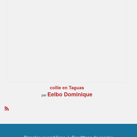
collie en Taguas
Eelbo Dominique
par
R
S
S