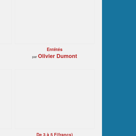
Entêtés
Olivier Dumont
par
De 3 à 5 F(francs)