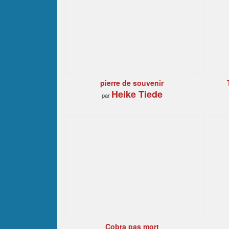
pierre de souvenir
Heike Tiede
par
Cobra pas mort