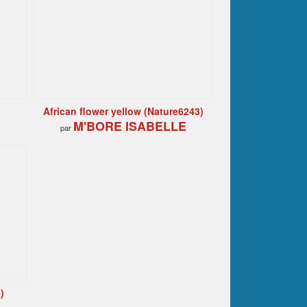
African flower yellow (Nature6243)
M'BORE ISABELLE
par
)