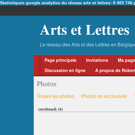
Statistiques google analytics du réseau arts et lettres: 8 403 74
Arts et Lettres
Page principale
Invitations
Ma pag
Discussion en ligne
A propos de Robert
Photos
Toutes les photos
Photos en exclusivité
cocobeach (6)