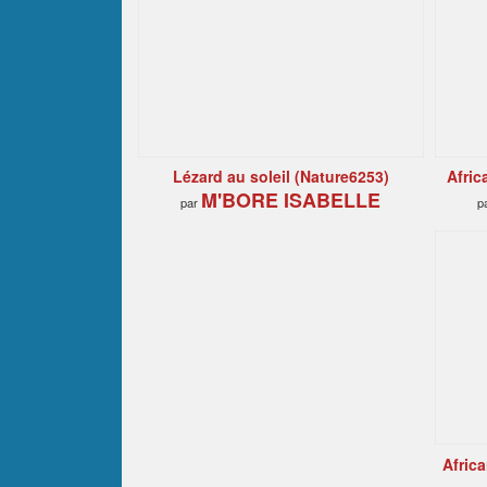
Lézard au soleil (Nature6253)
Afric
M'BORE ISABELLE
par
p
Afric