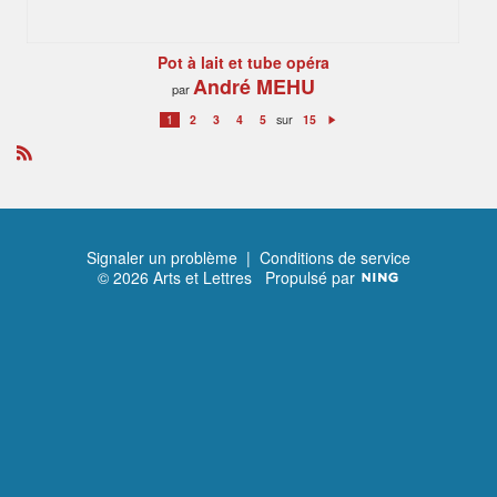
Pot à lait et tube opéra
André MEHU
par
sur
1
2
3
4
5
15
S
ui
v
a
R
n
S
t
S
Signaler un problème
|
Conditions de service
© 2026 Arts et Lettres
Propulsé par