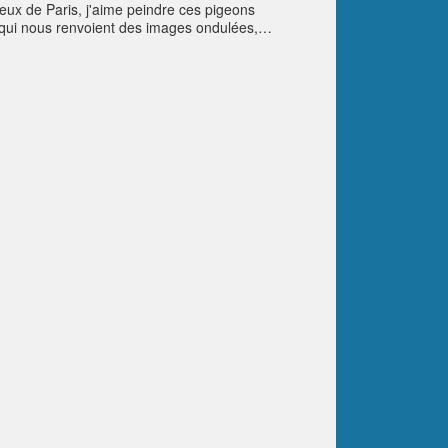
neux de Paris, j'aime peindre ces pigeons
es qui nous renvoient des images ondulées,
Albert Préjean : "Sous les toits de Paris, Dans ma
mer, sans perdre un instant. L'air était très pur Et
 toits de Paris fut l'amour !". Ainsi que cette autre
oulins, les combats : Le cerisier ici a un goût de
 goût de chanson. Chaque pavé ici sait donner de la
r de la voix. Ecoute les vieux murs comme des
e des partitions. Un escalier fredonne un refrain
x 39 cm. Prix sur demande. Size : 20,4 in x 15,3