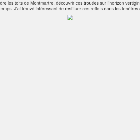
dre les toits de Montmartre, découvrir ces trouées sur l'horizon vertigi
temps. J'ai trouvé intéressant de restituer ces reflets dans les fenêtr
e, nostalgie, comme nous le conte cette charmante chanson de Monsieur 
 !, C'est quand on a vingt ans, Quand fleurit le printemps, Qu'il faut s'ai
 se donna. C'est ainsi qu'en ce jour, La vainqueur, comm' toujours, Sous les
is. Flâne au long des rues un air d’accordéon Qui raconte Poulbot, les m
 Ecoute ! c’est le chant du vieux moulin de bois ! Le cerisier ici a un
is : Si tu sais écouter son cri de rébellion, Chaque pavé ici sait donne
 Montmartre te dira son histoire et ses joies. Ecoute les vieux murs comm
e de la Commune Libre de Montmartre, 25 brumaire 208.Format : 52 cm 