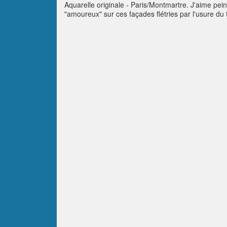
Aquarelle originale - Paris/Montmartre. J'aime pein
"amoureux" sur ces façades flétries par l'usure du 
déformées, abstraites et hallucinatoires. Nostalgi
chambr' ma Nini, On s'aim'ra, c'est si bon d'être uni
le ciel d'azur, Ell' dit: "Je n'veux pas !", Puis ell'
texte : "Un escalier fredonne un refrain montmartro
chanson. Flâne au long des rues un air d’accordéon.
voix. Ecoute ! c’est le chant du vieux moulin de bo
partitions. Si tu sais écouter son cri de rébellion,
montmartrois." Marielle-Frédérique Turpaud, Mair
in. Price on request.