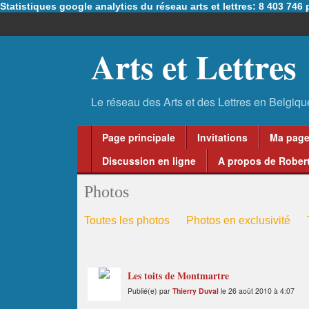
Statistiques google analytics du réseau arts et lettres: 8 403 74
Arts et Lettres
Page principale
Invitations
Ma pag
Discussion en ligne
A propos de Robert
Photos
Toutes les photos
Photos en exclusivité
Les toits de Montmartre
Publié(e) par
Thierry Duval
le 26 août 2010 à 4:07