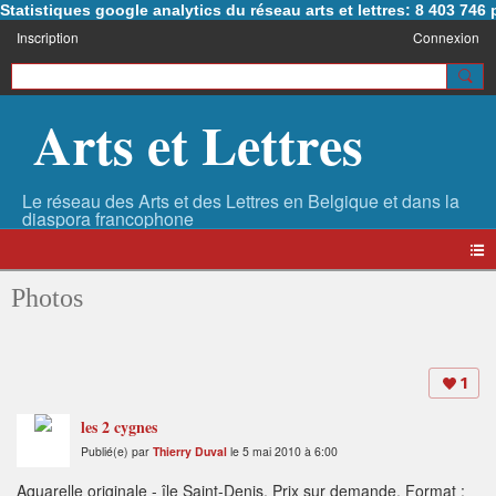
Statistiques google analytics du réseau arts et lettres: 8 403 74
Inscription
Connexion
Arts et Lettres
Photos
1
les 2 cygnes
Publié(e) par
Thierry Duval
le 5 mai 2010 à 6:00
Aquarelle originale - île Saint-Denis. Prix sur demande. Format :