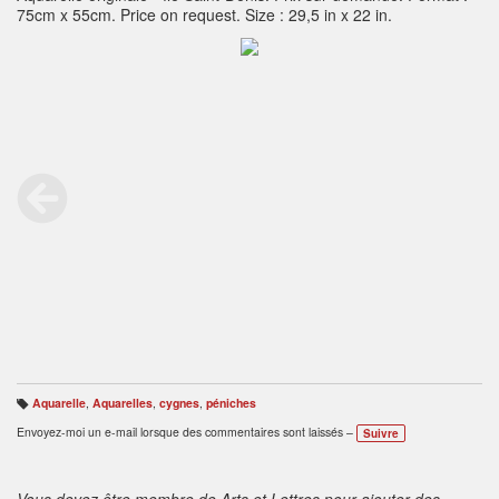
75cm x 55cm. Price on request. Size : 29,5 in x 22 in.
Aquarelle
,
Aquarelles
,
cygnes
,
péniches
B
ali
Envoyez-moi un e-mail lorsque des commentaires sont laissés –
Suivre
s
e
s
:
Vous devez être membre de Arts et Lettres pour ajouter des