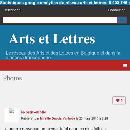
Statistiques google analytics du réseau arts et lettres: 8 403 74
Inscription
Connexion
Arts et Lettres
Photos
1
le-petit-oublie
Publié(e) par
Mireille Dubois Vanhove
le 23 mars 2010 à 6:28
la guerre provoque un exode, fatal pour les plus faibles