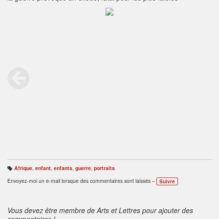
Afrique
,
enfant
,
enfants
,
guerre
,
portraits
B
ali
Envoyez-moi un e-mail lorsque des commentaires sont laissés –
Suivre
s
e
s
:
Vous devez être membre de Arts et Lettres pour ajouter des
commentaires !