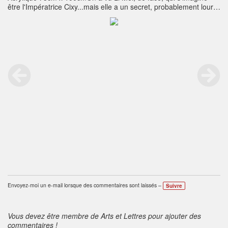
être l'Impératrice Cixy...mais elle a un secret, probablement lourd,
que l'on ressent en la voyant cette fois de dosDans la même
galerie, les deux tableaux côte à côte, inséparables
Envoyez-moi un e-mail lorsque des commentaires sont laissés –
Suivre
Vous devez être membre de Arts et Lettres pour ajouter des
commentaires !