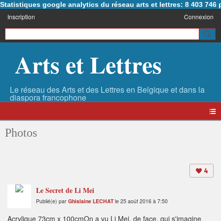
Statistiques google analytics du réseau arts et lettres: 8 403 74
Inscription
Connexion
Arts et Lettres
Photos
4
Le Secret de Li Mei
Publié(e) par
Ghislaine LECHAT
le 25 août 2016 à 7:50
Acrylique 73cm x 100cmOn a vu Li Mei, de face, qui s'imagine