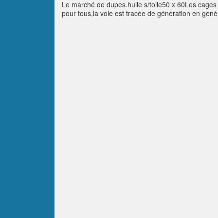
Le marché de dupes.huile s/toile50 x 60Les cages s
pour tous,la voie est tracée de génération en génér
farce!Une deux, une deux, …