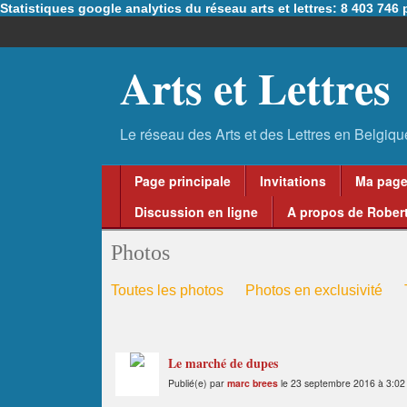
Statistiques google analytics du réseau arts et lettres: 8 403 74
Arts et Lettres
Page principale
Invitations
Ma pag
Discussion en ligne
A propos de Robert
Photos
Toutes les photos
Photos en exclusivité
Le marché de dupes
Publié(e) par
marc brees
le 23 septembre 2016 à 3:02