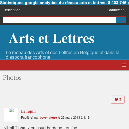
Statistiques google analytics du réseau arts et lettres: 8 403 74
Inscription
Connexion
Arts et Lettres
Photos
2
Le lupin
Publié(e) par
boyer pierre
le 22 mars 2013 à 1:19
vitrail Tiphany en court bordage terminé