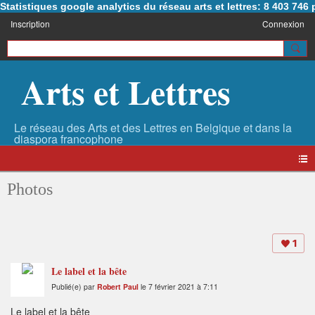
Statistiques google analytics du réseau arts et lettres: 8 403 74
Inscription
Connexion
Arts et Lettres
Photos
1
Le label et la bête
Publié(e) par
Robert Paul
le 7 février 2021 à 7:11
Le label et la bête