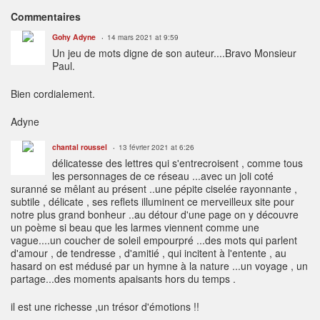
Commentaires
Gohy Adyne
14 mars 2021 at 9:59
Un jeu de mots digne de son auteur....Bravo Monsieur
Paul.
Bien cordialement.
Adyne
chantal roussel
13 février 2021 at 6:26
délicatesse des lettres qui s'entrecroisent , comme tous
les personnages de ce réseau ...avec un joli coté
suranné se mêlant au présent ..une pépite ciselée rayonnante ,
subtile , délicate , ses reflets illuminent ce merveilleux site pour
notre plus grand bonheur ..au détour d'une page on y découvre
un poème si beau que les larmes viennent comme une
vague....un coucher de soleil empourpré ...des mots qui parlent
d'amour , de tendresse , d'amitié , qui incitent à l'entente , au
hasard on est médusé par un hymne à la nature ...un voyage , un
partage...des moments apaisants hors du temps .
il est une richesse ,un trésor d'émotions !!