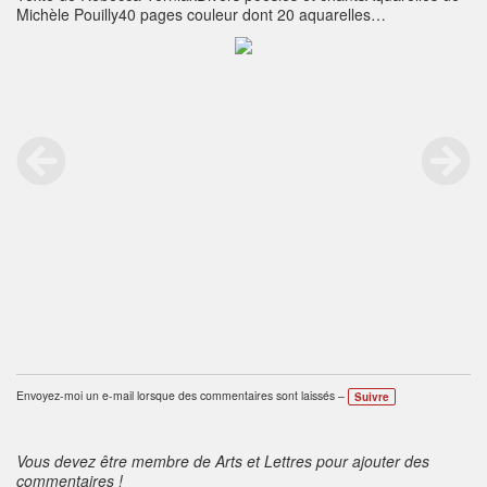
Michèle Pouilly40 pages couleur dont 20 aquarelles
originales,format 240 x 240 mmEd. La Lyre d’Alizé, juillet
2015Novoprint Juillet 2015 - 22 €Pour enfants jusqu’à 12 ans et
familles
Envoyez-moi un e-mail lorsque des commentaires sont laissés –
Suivre
Vous devez être membre de Arts et Lettres pour ajouter des
commentaires !