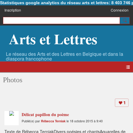
Statistiques google analytics du réseau arts et lettres: 8 403 74
Inscription
Connexion
Arts et Lettres
Photos
1
Délicat papillon du poème
Publié(e) par
Rébecca Terniak
le 18 octobre 2015 à 9:40
Texte de Rébecca TerniakDivers poésies et chantsAquarelles de