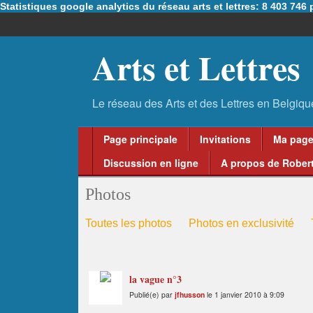
Statistiques google analytics du réseau arts et lettres: 8 403 74
Arts et Lettres
Page principale
Invitations
Ma pag
Discussion en ligne
A propos de Robert
Photos
Toutes les photos
Photos en exclusivité
la vague n°3
Publié(e) par
jfhusson
le 1 janvier 2010 à 9:09