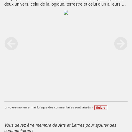
deux univers, celui de la logique, terrestre et celui d'un ailleurs qui
est peut être dans un trou noir. A moins qu'il ne s'agisse d'un
théâtre... en fait, c'est la même chose.
Envoyez-moi un e-mail lorsque des commentaires sont laissés –
Suivre
Vous devez être membre de Arts et Lettres pour ajouter des
commentaires !