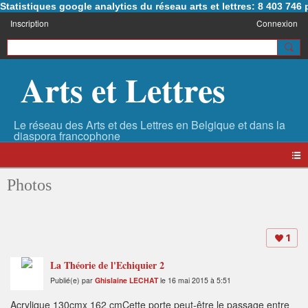
Statistiques google analytics du réseau arts et lettres: 8 403 74
Inscription
Connexion
Arts et Lettres
Photos
1
La Théorie de l'Echiquier 2
Publié(e) par
Ghislaine LECHAT
le 16 mai 2015 à 5:51
Acrylique 130cmx 162 cmCette porte peut-être le passage entre