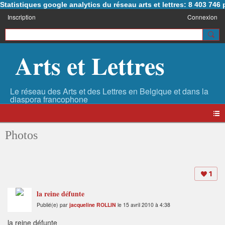
Statistiques google analytics du réseau arts et lettres: 8 403 74
Inscription
Connexion
Arts et Lettres
Photos
1
la reine défunte
Publié(e) par
jacqueline ROLLIN
le 15 avril 2010 à 4:38
la reine défunte