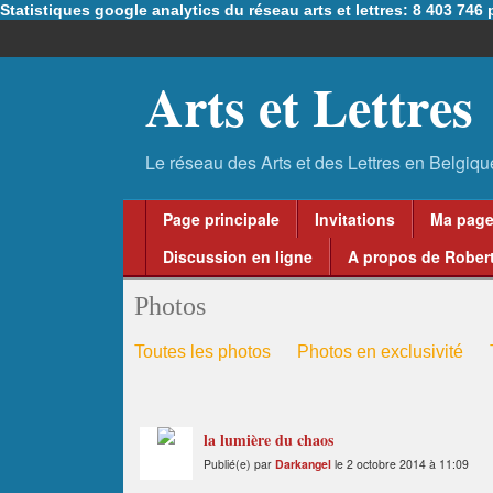
Statistiques google analytics du réseau arts et lettres: 8 403 74
Arts et Lettres
Page principale
Invitations
Ma pag
Discussion en ligne
A propos de Robert
Photos
Toutes les photos
Photos en exclusivité
la lumière du chaos
Publié(e) par
Darkangel
le 2 octobre 2014 à 11:09