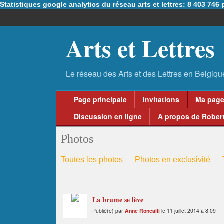
Statistiques google analytics du réseau arts et lettres: 8 403 74
Arts et Lettres
Page principale
Invitations
Ma pag
Discussion en ligne
A propos de Robert
Photos
Toutes les photos
Photos en exclusivité
La brume se lève
Publié(e) par
Anne Roncalli
le 11 juillet 2014 à 8:09