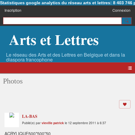
Statistiques google analytics du réseau arts et lettres: 8 403 74
Inscription
Connexion
Arts et Lettres
Photos
LA-BAS
Publié(e) par
vieville patrick
le 12 septembre 2011 à 6:37
ACRYLIQUE500*500*50