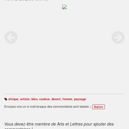
afrique
,
artiste
,
bleu
,
couleur
,
desert
,
femme
,
paysage
B
ali
Envoyez-moi un e-mail lorsque des commentaires sont laissés –
Suivre
s
e
s
:
Vous devez être membre de Arts et Lettres pour ajouter des
commentaires !