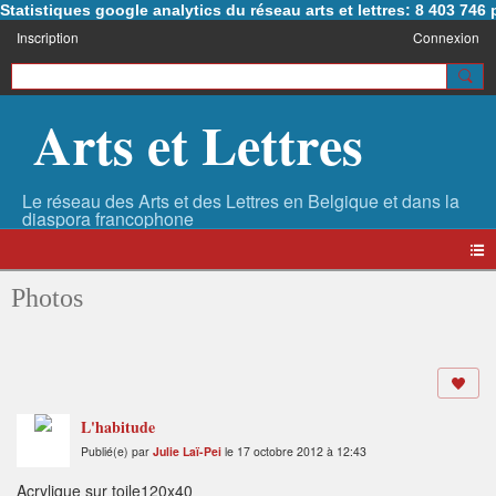
Statistiques google analytics du réseau arts et lettres: 8 403 74
Inscription
Connexion
Arts et Lettres
Photos
L'habitude
Publié(e) par
Julie Laï-Pei
le 17 octobre 2012 à 12:43
Acrylique sur toile120x40