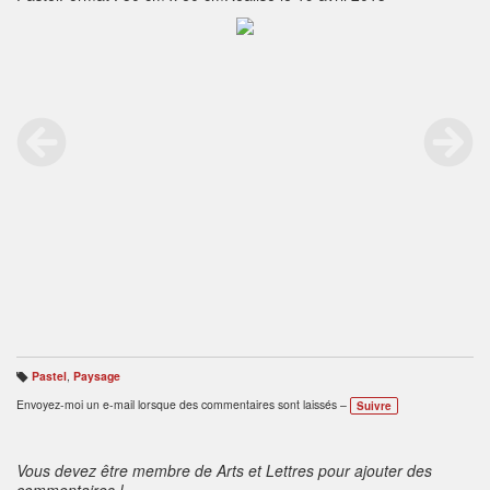
Pastel
,
Paysage
B
ali
Envoyez-moi un e-mail lorsque des commentaires sont laissés –
Suivre
s
e
s
:
Vous devez être membre de Arts et Lettres pour ajouter des
commentaires !