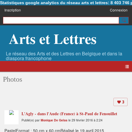
Statistiques google analytics du réseau arts et lettres: 8 403 74
Inscription
Connexion
Arts et Lettres
Photos
3
L'Agly - dans l'Aude (France) à St-Paul de Fenouillet
Publié(e) par
Monique De Gelas
le 29 février 2016 à 2:24
PastelFormat : 50 cm x 60 cmRéalisé le 19 avril 2015