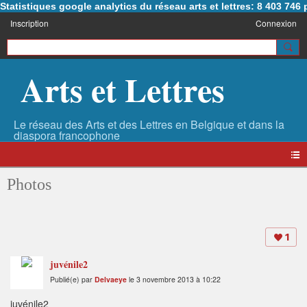
Statistiques google analytics du réseau arts et lettres: 8 403 74
Inscription
Connexion
Arts et Lettres
Photos
1
juvénile2
Publié(e) par
Delvaeye
le 3 novembre 2013 à 10:22
juvénile2