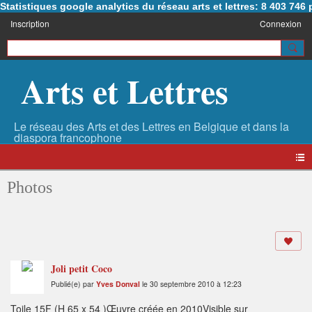
Statistiques google analytics du réseau arts et lettres: 8 403 74
Inscription
Connexion
Arts et Lettres
Photos
Joli petit Coco
Publié(e) par
Yves Donval
le 30 septembre 2010 à 12:23
Toile 15F (H 65 x 54 )Œuvre créée en 2010Visible sur