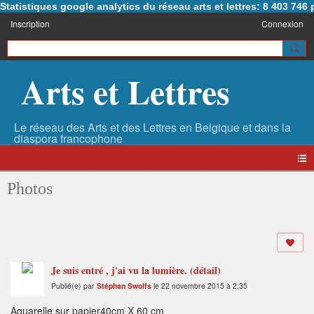
Statistiques google analytics du réseau arts et lettres: 8 403 74
Inscription
Connexion
Arts et Lettres
Photos
Je suis entré , j'ai vu la lumière. (détail)
Publié(e) par
Stéphan Swolfs
le 22 novembre 2015 à 2:35
Aquarelle sur papier40cm X 60 cm