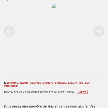
Cimetière
,
Swolfs
,
aquarelle
,
cimetery
,
landscape
,
lumière
,
lune
,
nuit
,
B
watercolour
ali
s
Envoyez-moi un e-mail lorsque des commentaires sont laissés –
Suivre
e
s
:
Vous devez être membre de Arts et Lettres pour ajouter des