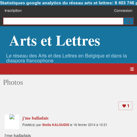
Statistiques google analytics du réseau arts et lettres: 8 403 74
Inscription
Connexion
Arts et Lettres
Photos
1
j'me balladais
Publié(e) par
Stella KALOUDIS
le 16 février 2014 à 10:21
j'me balladais