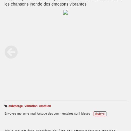
les chansons inonde des émotions vibrantes
submergé
,
vibration
,
émotion
B
ali
Envoyez-moi un e-mail lorsque des commentaires sont laissés –
Suivre
s
e
s
:
Vous devez être membre de Arts et Lettres pour ajouter des