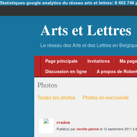
Statistiques google analytics du réseau arts et lettres: 8 403 74
Arts et Lettres
Page principale
Invitations
Ma pag
Discussion en ligne
A propos de Robert
Photos
Toutes les photos
Photos en exclusivité
evasion
Publié(e) par
vieville patrick
le 12 septembre 2011 à 