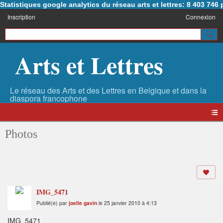
Statistiques google analytics du réseau arts et lettres: 8 403 74
Inscription
Connexion
Arts et Lettres
Photos
IMG_5471
Publié(e) par
joelle gavin
le 25 janvier 2010 à 4:13
IMG_5471