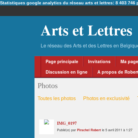
Statistiques google analytics du réseau arts et lettres: 8 403 74
Arts et Lettres
Page principale
Invitations
Ma pag
Discussion en ligne
A propos de Robert
Photos
Toutes les photos
Photos en exclusivité
IMG_0197
Publié(e) par
Pirschel Robert
le 5 avril 2011 à 1:27