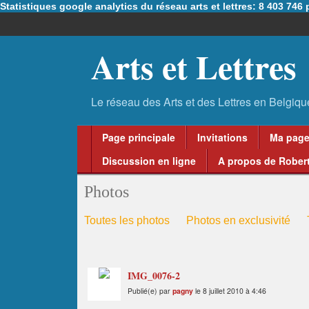
Statistiques google analytics du réseau arts et lettres: 8 403 74
Arts et Lettres
Page principale
Invitations
Ma pag
Discussion en ligne
A propos de Robert
Photos
Toutes les photos
Photos en exclusivité
IMG_0076-2
Publié(e) par
pagny
le 8 juillet 2010 à 4:46