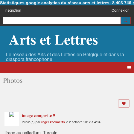
Statistiques google analytics du réseau arts et lettres: 8 403 74
Inscription
Connexion
Arts et Lettres
Photos
image composite 9
Publié(e) par
roger kockaerts
le 2 octobre 2012 à 4:34
tirage au palladium, Turquie