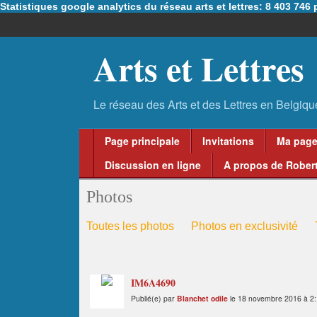
Statistiques google analytics du réseau arts et lettres: 8 403 74
Arts et Lettres
Page principale
Invitations
Ma pag
Discussion en ligne
A propos de Robert
Photos
Toutes les photos
Photos en exclusivité
IM6A4690
Publié(e) par
Blanchet odile
le 18 novembre 2016 à 2