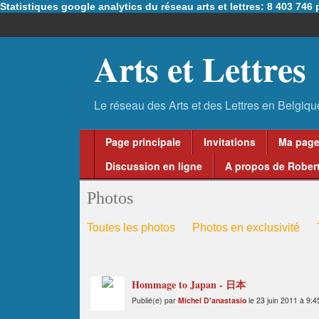
Statistiques google analytics du réseau arts et lettres: 8 403 74
Arts et Lettres
Page principale
Invitations
Ma pag
Discussion en ligne
A propos de Robert
Photos
Toutes les photos
Photos en exclusivité
Hommage to Japan - 日本
Publié(e) par
Michel D'anastasio
le 23 juin 2011 à 9:4