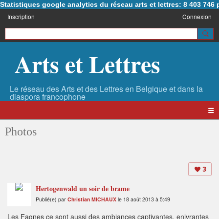
Statistiques google analytics du réseau arts et lettres: 8 403 74
Inscription
Connexion
Arts et Lettres
Photos
3
Hertogenwald un soir de brame
Publié(e) par
Christian MICHAUX
le 18 août 2013 à 5:49
Les Fagnes ce sont aussi des ambiances captivantes, enivrantes