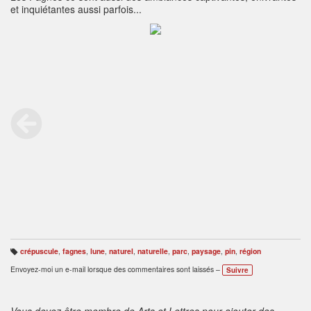
et inquiétantes aussi parfois...
crépuscule
,
fagnes
,
lune
,
naturel
,
naturelle
,
parc
,
paysage
,
pin
,
région
B
ali
Envoyez-moi un e-mail lorsque des commentaires sont laissés –
Suivre
s
e
s
:
Vous devez être membre de Arts et Lettres pour ajouter des