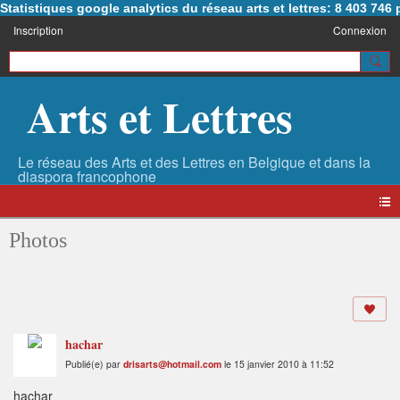
Statistiques google analytics du réseau arts et lettres: 8 403 74
Inscription
Connexion
Arts et Lettres
Photos
hachar
Publié(e) par
drisarts@hotmail.com
le 15 janvier 2010 à 11:52
hachar