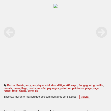
Katrin
,
Suède
,
acry
,
acrylique
,
ciel
,
des
,
défiguratif
,
expo
,
flo
,
gegout
,
grisaille
,
B
marais
,
marouflage
,
morts
,
musée
,
paysages
,
peinture
,
peintures
,
plage
,
rage
,
ali
rouge
,
toile
,
Öland
,
écho
,
île
s
e
Envoyez-moi un e-mail lorsque des commentaires sont laissés –
Suivre
s
: