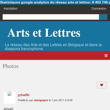
Statistiques google analytics du réseau arts et lettres: 8 403 74
Inscription
Connexion
Arts et Lettres
Photos
grisaille
Publié(e) par
alaingegout
le 1 juin 2011 à 9:49
40x40