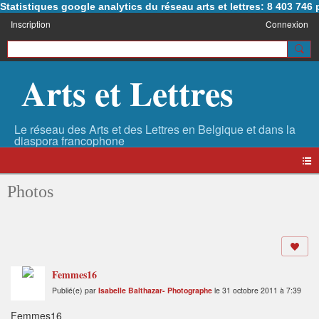
Statistiques google analytics du réseau arts et lettres: 8 403 74
Inscription
Connexion
Arts et Lettres
Photos
Femmes16
Publié(e) par
Isabelle Balthazar- Photographe
le 31 octobre 2011 à 7:39
Femmes16