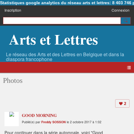
Statistiques google analytics du réseau arts et lettres: 8 403 74
Inscription
Connexion
Arts et Lettres
Photos
2
GOOD MORNING
Publié(e) par
Freddy SOSSON
le 2 octobre 2017 à 1:02
Pour continuer dans la série automnale, voici "Good