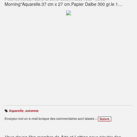
Morning"Aquarelle.37 cm x 27 cm.Papier Dalbe 300 gr.le 1
octobre 2017.
Aquarelle
,
automne
B
ali
Envoyez-moi un e-mail lorsque des commentaires sont laissés –
Suivre
s
e
s
:
Vous devez être membre de Arts et Lettres pour ajouter des