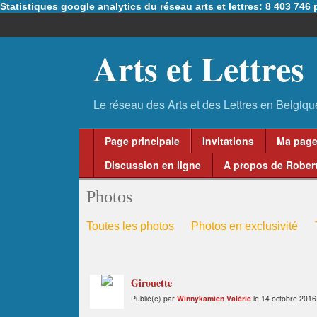
Statistiques google analytics du réseau arts et lettres: 8 403 74
Arts et Lettres
Page principale
Invitations
Ma pag
Discussion en ligne
A propos de Robert
Photos
Toutes les photos
Photos en exclusivité
Girouette
Publié(e) par
Winnykamien Valérie
le 14 octobre 2016