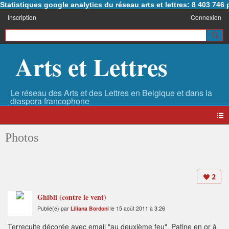
Statistiques google analytics du réseau arts et lettres: 8 403 74
Inscription
Connexion
Arts et Lettres
Photos
2
Ghibli (contre le vent)
Publié(e) par
Liliana Bordoni
le 15 août 2011 à 3:26
Terrecuite décorée avec email "au deuxième feu". Patine en or à