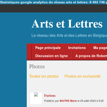
Statistiques google analytics du réseau arts et lettres: 8 403 74
Arts et Lettres
Page principale
Invitations
Ma pag
Discussion en ligne
A propos de Robert
Photos
Toutes les photos
Photos en exclusivité
Furious
Publié(e) par
MAITRE Marie
le 29 juillet 2023 à 9:22