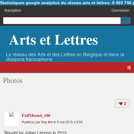
Statistiques google analytics du réseau arts et lettres: 8 403 74
Inscription
Connexion
Arts et Lettres
Photos
2
FullMoon4_100
Publié(e) par
Vey Art
le 5 mai 2015 à 9:55
Bought by Julian Lennon in 2013