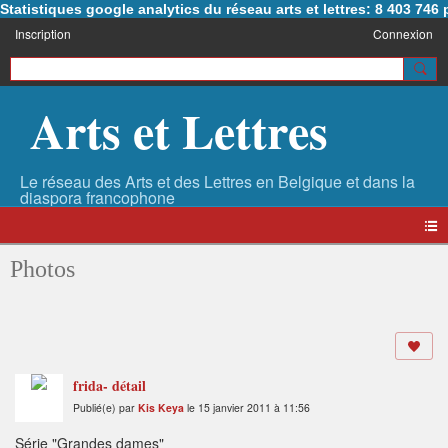
Statistiques google analytics du réseau arts et lettres: 8 403 74
Inscription
Connexion
Arts et Lettres
Photos
frida- détail
Publié(e) par
Kis Keya
le 15 janvier 2011 à 11:56
Série "Grandes dames"