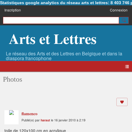
Statistiques google analytics du réseau arts et lettres: 8 403 74
Inscription
Connexion
Arts et Lettres
Photos
flamenco
Publié(e) par
haraut
le 16 janvier 2010 à 2:19
toile de 120x100 cm en acrylique