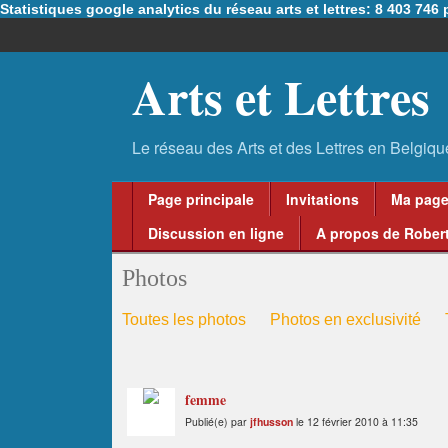
Statistiques google analytics du réseau arts et lettres: 8 403 74
Arts et Lettres
Page principale
Invitations
Ma pag
Discussion en ligne
A propos de Robert
Photos
Toutes les photos
Photos en exclusivité
femme
Publié(e) par
jfhusson
le 12 février 2010 à 11:35